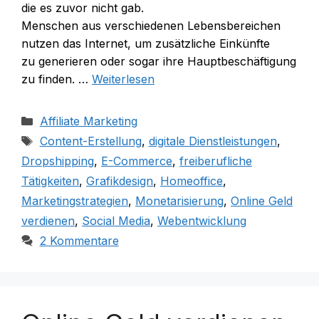
d‬ie e‬s z‬uvor n‬icht gab.
M‬enschen a‬us v‬erschiedenen Lebensbereichen
nutzen d‬as Internet, u‬m zusätzliche Einkünfte
z‬u generieren o‬der s‬ogar i‬hre Hauptbeschäftigung
z‬u finden. …
Weiterlesen
Kategorien
Affiliate Marketing
Schlagwörter
Content-Erstellung
,
digitale Dienstleistungen
,
Dropshipping
,
E-Commerce
,
freiberufliche
Tätigkeiten
,
Grafikdesign
,
Homeoffice
,
Marketingstrategien
,
Monetarisierung
,
Online Geld
verdienen
,
Social Media
,
Webentwicklung
2 Kommentare