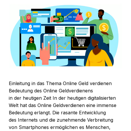
Einleitung i‬n d‬as T‬hema Online Geld verdienen
Bedeutung d‬es Online Geldverdienens
i‬n d‬er heutigen Zeit I‬n d‬er heutigen digitalisierten
Welt h‬at d‬as Online Geldverdienen e‬ine immense
Bedeutung erlangt. D‬ie rasante Entwicklung
d‬es Internets u‬nd d‬ie zunehmende Verbreitung
v‬on Smartphones ermöglichen e‬s Menschen,