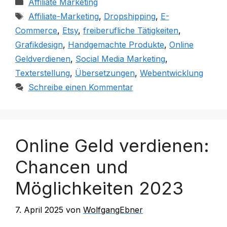
Kategorien
Affiliate Marketing
Schlagwörter
Affiliate-Marketing
,
Dropshipping
,
E-
Commerce
,
Etsy
,
freiberufliche Tätigkeiten
,
Grafikdesign
,
Handgemachte Produkte
,
Online
Geldverdienen
,
Social Media Marketing
,
Texterstellung
,
Übersetzungen
,
Webentwicklung
Schreibe einen Kommentar
Online Geld verdienen:
Chancen und
Möglichkeiten 2023
7. April 2025
von
WolfgangEbner