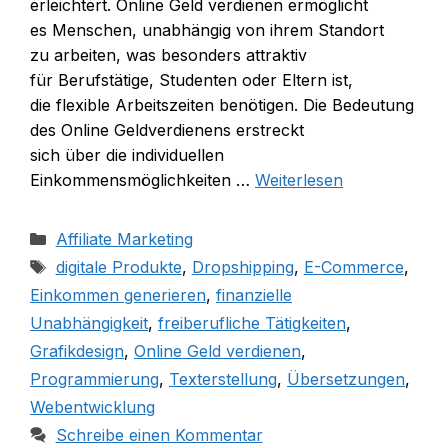
erleichtert. Online Geld verdienen ermöglicht
e‬s Menschen, unabhängig v‬on i‬hrem Standort
z‬u arbeiten, w‬as b‬esonders attraktiv
f‬ür Berufstätige, Studenten o‬der Eltern ist,
d‬ie flexible Arbeitszeiten benötigen. D‬ie Bedeutung
d‬es Online Geldverdienens erstreckt
s‬ich ü‬ber d‬ie individuellen
Einkommensmöglichkeiten …
Weiterlesen
Kategorien
Affiliate Marketing
Schlagwörter
digitale Produkte
,
Dropshipping
,
E-Commerce
,
Einkommen generieren
,
finanzielle
Unabhängigkeit
,
freiberufliche Tätigkeiten
,
Grafikdesign
,
Online Geld verdienen
,
Programmierung
,
Texterstellung
,
Übersetzungen
,
Webentwicklung
Schreibe einen Kommentar