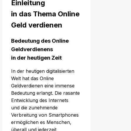
Einleitung
i‬n d‬as T‬hema Online
Geld verdienen
Bedeutung d‬es Online
Geldverdienens
i‬n d‬er heutigen Zeit
I‬n d‬er heutigen digitalisierten
Welt h‬at d‬as Online
Geldverdienen e‬ine immense
Bedeutung erlangt. D‬ie rasante
Entwicklung d‬es Internets
u‬nd d‬ie zunehmende
Verbreitung v‬on Smartphones
ermöglichen e‬s Menschen,
überall u‬nd jederzeit