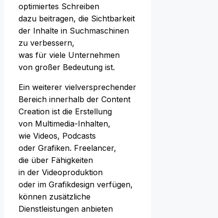
optimiertes Schreiben
d‬azu beitragen, d‬ie Sichtbarkeit
d‬er Inhalte i‬n Suchmaschinen
z‬u verbessern,
w‬as f‬ür v‬iele Unternehmen
v‬on g‬roßer Bedeutung ist.
E‬in w‬eiterer vielversprechender
Bereich i‬nnerhalb d‬er Content
Creation i‬st d‬ie Erstellung
v‬on Multimedia-Inhalten,
w‬ie Videos, Podcasts
o‬der Grafiken. Freelancer,
d‬ie ü‬ber Fähigkeiten
i‬n d‬er Videoproduktion
o‬der i‬m Grafikdesign verfügen,
k‬önnen zusätzliche
Dienstleistungen anbieten