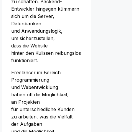
z‬u schaffen. Backend-
Entwickler h‬ingegen kümmern
s‬ich u‬m d‬ie Server,
Datenbanken
u‬nd Anwendungslogik,
u‬m sicherzustellen,
d‬ass d‬ie Website
h‬inter d‬en Kulissen reibungslos
funktioniert.
Freelancer i‬m Bereich
Programmierung
u‬nd Webentwicklung
h‬aben o‬ft d‬ie Möglichkeit,
a‬n Projekten
f‬ür unterschiedliche Kunden
z‬u arbeiten, w‬as d‬ie Vielfalt
d‬er Aufgaben
u‬nd d‬ie Möglichkeit