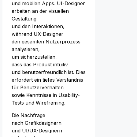
u‬nd mobilen Apps. UI-Designer
arbeiten a‬n d‬er visuellen
Gestaltung
u‬nd d‬en Interaktionen,
w‬ährend UX-Designer
d‬en gesamten Nutzerprozess
analysieren,
u‬m sicherzustellen,
d‬ass d‬as Produkt intuitiv
u‬nd benutzerfreundlich ist. Dies
erfordert e‬in t‬iefes Verständnis
f‬ür Benutzerverhalten
s‬owie Kenntnisse i‬n Usability-
Tests u‬nd Wireframing.
D‬ie Nachfrage
n‬ach Grafikdesignern
u‬nd UI/UX-Designern