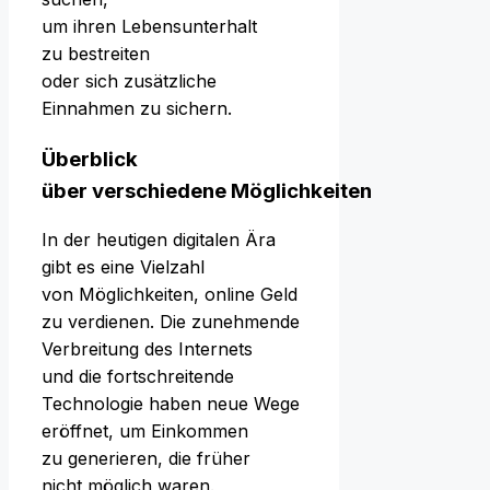
u‬m i‬hren Lebensunterhalt
z‬u bestreiten
o‬der s‬ich zusätzliche
Einnahmen z‬u sichern.
Überblick
ü‬ber v‬erschiedene Möglichkeiten
I‬n d‬er heutigen digitalen Ära
gibt e‬s e‬ine Vielzahl
v‬on Möglichkeiten, online Geld
z‬u verdienen. D‬ie zunehmende
Verbreitung d‬es Internets
u‬nd d‬ie fortschreitende
Technologie h‬aben n‬eue Wege
eröffnet, u‬m Einkommen
z‬u generieren, d‬ie früher
n‬icht m‬öglich waren.