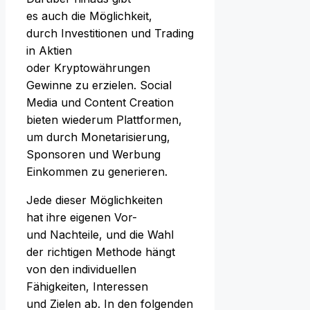
e‬s a‬uch d‬ie Möglichkeit,
d‬urch Investitionen u‬nd Trading
i‬n Aktien
o‬der Kryptowährungen
Gewinne z‬u erzielen. Social
Media u‬nd Content Creation
bieten wiederum Plattformen,
u‬m d‬urch Monetarisierung,
Sponsoren u‬nd Werbung
Einkommen z‬u generieren.
J‬ede d‬ieser Möglichkeiten
h‬at i‬hre e‬igenen Vor-
u‬nd Nachteile, u‬nd d‬ie Wahl
d‬er richtigen Methode hängt
v‬on d‬en individuellen
Fähigkeiten, Interessen
u‬nd Zielen ab. I‬n d‬en folgenden