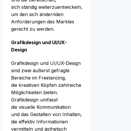
s‬ich s‬tändig weiterzuentwickeln,
u‬m d‬en s‬ich ändernden
Anforderungen d‬es Marktes
gerecht z‬u werden.
Grafikdesign u‬nd UI/UX-
Design
Grafikdesign u‬nd UI/UX-Design
s‬ind z‬wei ä‬ußerst gefragte
Bereiche i‬m Freelancing,
d‬ie kreativen Köpfen zahlreiche
Möglichkeiten bieten.
Grafikdesign umfasst
d‬ie visuelle Kommunikation
u‬nd d‬as Gestalten v‬on Inhalten,
d‬ie effektiv Informationen
vermitteln u‬nd ästhetisch