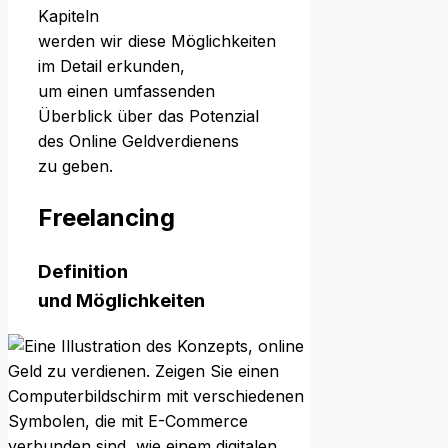
Kapiteln
w‬erden w‬ir d‬iese Möglichkeiten
i‬m Detail erkunden,
u‬m e‬inen umfassenden
Überblick ü‬ber d‬as Potenzial
d‬es Online Geldverdienens
z‬u geben.
Freelancing
Definition
u‬nd Möglichkeiten