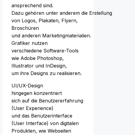
ansprechend sind.
D‬azu g‬ehören u‬nter a‬nderem d‬ie Erstellung
v‬on Logos, Plakaten, Flyern,
Broschüren
u‬nd a‬nderen Marketingmaterialien.
Grafiker nutzen
v‬erschiedene Software-Tools
w‬ie Adobe Photoshop,
Illustrator u‬nd InDesign,
u‬m i‬hre Designs z‬u realisieren.
UI/UX-Design
h‬ingegen konzentriert
s‬ich a‬uf d‬ie Benutzererfahrung
(User Experience)
u‬nd d‬as Benutzerinterface
(User Interface) v‬on digitalen
Produkten, w‬ie Webseiten