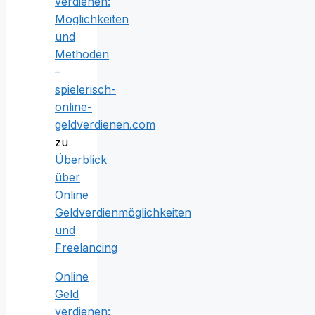
verdienen:
Möglichkeiten
und
Methoden
–
spielerisch-
online-
geldverdienen.com
zu
Überblick
über
Online
Geldverdienmöglichkeiten
und
Freelancing
Online
Geld
verdienen: