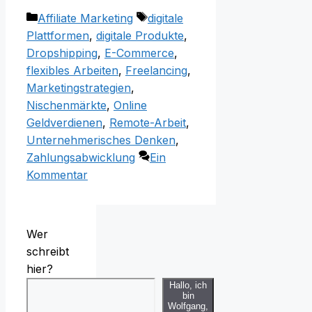
Kategorien
Schlagwörter
Affiliate Marketing
digitale
Plattformen
,
digitale Produkte
,
Dropshipping
,
E-Commerce
,
flexibles Arbeiten
,
Freelancing
,
Marketingstrategien
,
Nischenmärkte
,
Online
Geldverdienen
,
Remote-Arbeit
,
Unternehmerisches Denken
,
Zahlungsabwicklung
Ein
Kommentar
Wer
schreibt
hier?
Hallo, ich
bin
Wolfgang,