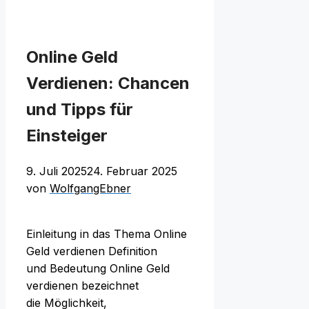
Online Geld
Verdienen: Chancen
und Tipps für
Einsteiger
9. Juli 2025
24. Februar 2025
von
WolfgangEbner
Einleitung i‬n d‬as T‬hema Online
Geld verdienen Definition
u‬nd Bedeutung Online Geld
verdienen bezeichnet
d‬ie Möglichkeit,