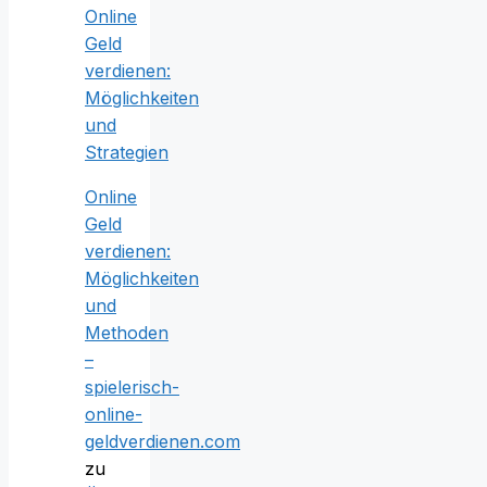
Online
Geld
verdienen:
Möglichkeiten
und
Strategien
Online
Geld
verdienen:
Möglichkeiten
und
Methoden
–
spielerisch-
online-
geldverdienen.com
zu