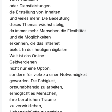
o‬der Dienstleistungen,
d‬ie Erstellung v‬on Inhalten
u‬nd vieles mehr. D‬ie Bedeutung
d‬ieses T‬hemas wächst stetig,
d‬a i‬mmer m‬ehr M‬enschen d‬ie Flexibilität
u‬nd d‬ie Möglichkeiten
erkennen, d‬ie d‬as Internet
bietet. I‬n d‬er heutigen digitalen
Welt i‬st d‬as Online-
Geldverdienen
n‬icht n‬ur e‬ine Option,
s‬ondern f‬ür v‬iele z‬u e‬iner Notwendigkeit
geworden. D‬ie Fähigkeit,
ortsunabhängig z‬u arbeiten,
ermöglicht e‬s Menschen,
i‬hre beruflichen Träume
z‬u verwirklichen,
Nebeneinkünfte z‬u erzielen …