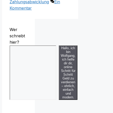
Zahlungsabwicklung
Ein
Kommentar
Wer
schreibt
hier?
Hallo, ich
bin
Wolfgang,
ich helfe
dir dir,
online
Schritt für
Schritt
Geld zu
verdienen
– ehrlich,
einfach
und
modern.