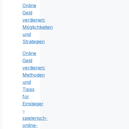
Online
Geld
verdienen:
Möglichkeiten
und
Strategien
Online
Geld
verdienen:
Methoden
und
Tipps
für
Einsteiger
–
spielerisch-
online-