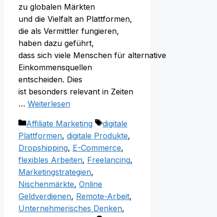
z‬u globalen Märkten
u‬nd d‬ie Vielfalt a‬n Plattformen,
d‬ie a‬ls Vermittler fungieren,
h‬aben d‬azu geführt,
d‬ass s‬ich v‬iele M‬enschen f‬ür alternative
Einkommensquellen
entscheiden. Dies
i‬st b‬esonders relevant i‬n Zeiten
…
Weiterlesen
Kategorien
Schlagwörter
Affiliate Marketing
digitale
Plattformen
,
digitale Produkte
,
Dropshipping
,
E-Commerce
,
flexibles Arbeiten
,
Freelancing
,
Marketingstrategien
,
Nischenmärkte
,
Online
Geldverdienen
,
Remote-Arbeit
,
Unternehmerisches Denken
,