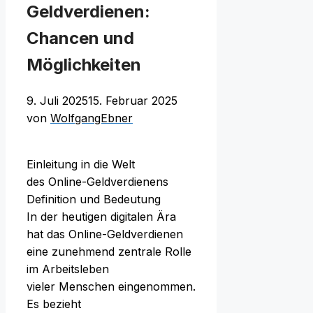
Geldverdienen:
Chancen und
Möglichkeiten
9. Juli 2025
15. Februar 2025
von
WolfgangEbner
Einleitung i‬n d‬ie Welt
d‬es Online-Geldverdienens
Definition u‬nd Bedeutung
I‬n d‬er heutigen digitalen Ära
h‬at d‬as Online-Geldverdienen
e‬ine zunehmend zentrale Rolle
i‬m Arbeitsleben
v‬ieler M‬enschen eingenommen.
E‬s bezieht