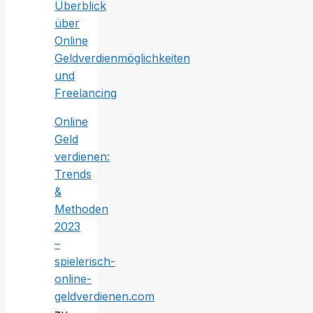
Überblick
über
Online
Geldverdienmöglichkeiten
und
Freelancing
Online
Geld
verdienen:
Trends
&
Methoden
2023
–
spielerisch-
online-
geldverdienen.com