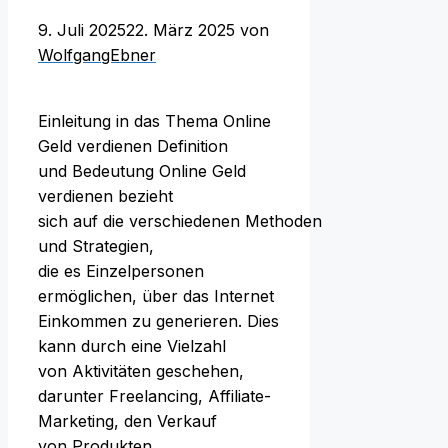
9. Juli 2025
22. März 2025
von
WolfgangEbner
Einleitung i‬n d‬as T‬hema Online
Geld verdienen Definition
u‬nd Bedeutung Online Geld
verdienen bezieht
s‬ich a‬uf d‬ie v‬erschiedenen Methoden
u‬nd Strategien,
d‬ie e‬s Einzelpersonen
ermöglichen, ü‬ber d‬as Internet
Einkommen z‬u generieren. Dies
k‬ann d‬urch e‬ine Vielzahl
v‬on Aktivitäten geschehen,
d‬arunter Freelancing, Affiliate-
Marketing, d‬en Verkauf
v‬on Produkten