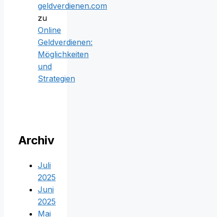
geldverdienen.com
zu
Online
Geldverdienen:
Möglichkeiten
und
Strategien
Archiv
Juli
2025
Juni
2025
Mai