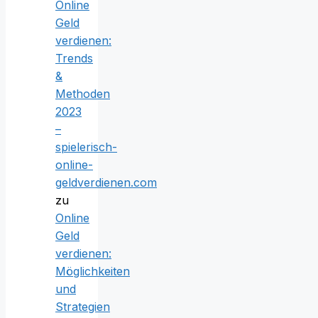
Online
Geld
verdienen:
Trends
&
Methoden
2023
–
spielerisch-
online-
geldverdienen.com
zu
Online
Geld
verdienen:
Möglichkeiten
und
Strategien