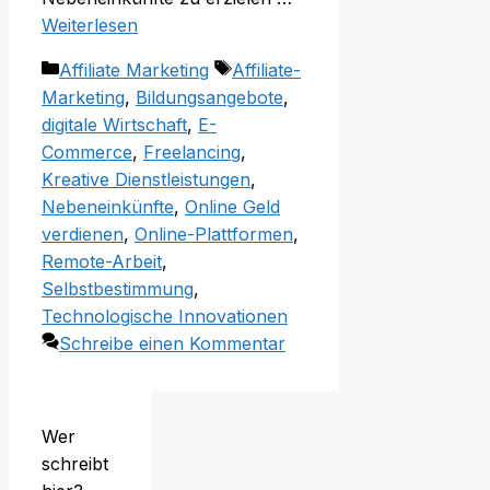
Weiterlesen
Kategorien
Schlagwörter
Affiliate Marketing
Affiliate-
Marketing
,
Bildungsangebote
,
digitale Wirtschaft
,
E-
Commerce
,
Freelancing
,
Kreative Dienstleistungen
,
Nebeneinkünfte
,
Online Geld
verdienen
,
Online-Plattformen
,
Remote-Arbeit
,
Selbstbestimmung
,
Technologische Innovationen
Schreibe einen Kommentar
Wer
schreibt