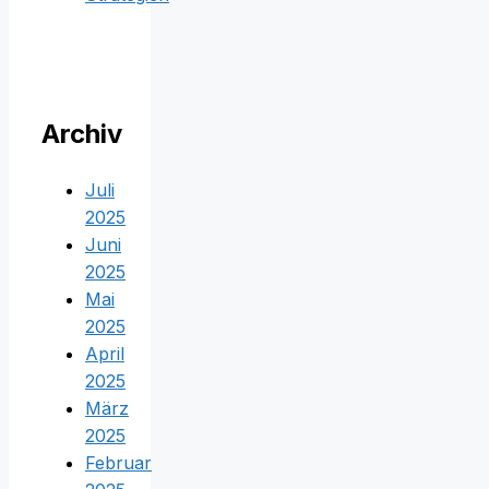
Archiv
Juli
2025
Juni
2025
Mai
2025
April
2025
März
2025
Februar