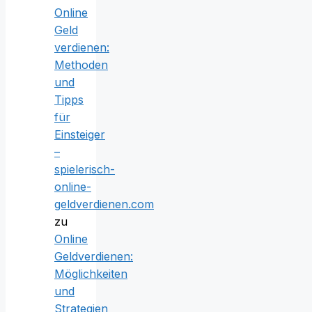
Online
Geld
verdienen:
Methoden
und
Tipps
für
Einsteiger
–
spielerisch-
online-
geldverdienen.com
zu
Online
Geldverdienen:
Möglichkeiten
und
Strategien