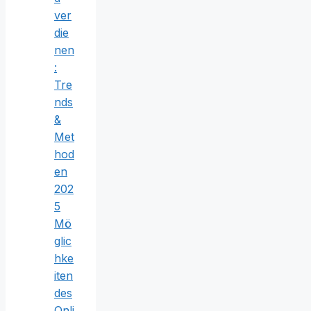
ver
die
nen
:
Tre
nds
&
Met
hod
en
202
5
Mö
glic
hke
iten
des
Onli