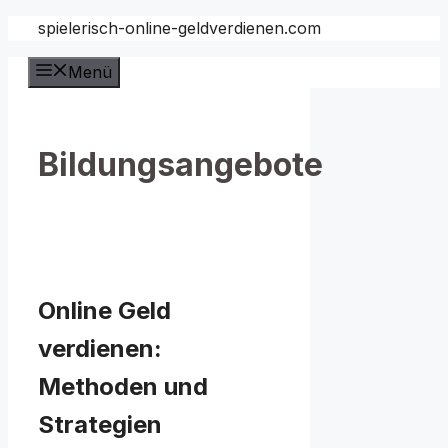
Zum
spielerisch-online-geldverdienen.com
Inhalt
Menü
springen
Bildungsangebote
Online Geld
verdienen:
Methoden und
Strategien