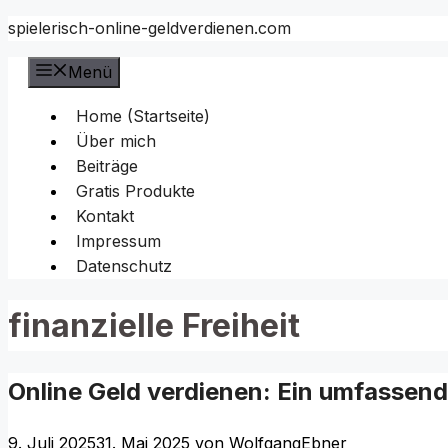
Zum
spielerisch-online-geldverdienen.com
Inhalt
Menü
springen
Home (Startseite)
Über mich
Beiträge
Gratis Produkte
Kontakt
Impressum
Datenschutz
finanzielle Freiheit
Online Geld verdienen: Ein umfassend
9. Juli 2025
31. Mai 2025
von
WolfgangEbner