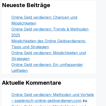
Neueste Beiträge
Online Geld verdienen: Chancen und
Möglichkeiten
Online Geld verdienen: Trends & Methoden
2025
Möglichkeiten des Online Geldverdienens:
Tipps und Strategien
Online Geld verdienen: Möglichkeiten und
Strategien
Online Geld verdienen: Ein umfassender
Leitfaden
Aktuelle Kommentare
Online Geld verdienen: Methoden und Vorteile
– spielerisch-online-geldverdienen.com
zu