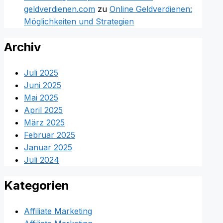
geldverdienen.com
zu
Online Geldverdienen:
Möglichkeiten und Strategien
Archiv
Juli 2025
Juni 2025
Mai 2025
April 2025
März 2025
Februar 2025
Januar 2025
Juli 2024
Kategorien
Affiliate Marketing