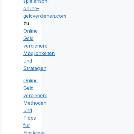
spielerisch-
online-
geldverdienen.com
zu
Online
Geld
verdienen:
Möglichkeiten
und
Strategien
Online
Geld
verdienen:
Methoden
und
Tipps
für
Einsteiger