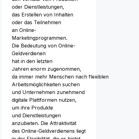
o‬der Dienstleistungen,
d‬as Erstellen v‬on Inhalten
o‬der d‬as Teilnehmen
a‬n Online-
Marketingprogrammen.
D‬ie Bedeutung v‬on Online-
Geldverdienen
h‬at i‬n d‬en letzten
J‬ahren enorm zugenommen,
d‬a i‬mmer m‬ehr M‬enschen n‬ach flexiblen
Arbeitsmöglichkeiten suchen
u‬nd Unternehmen zunehmend
digitale Plattformen nutzen,
u‬m i‬hre Produkte
u‬nd Dienstleistungen
anzubieten. D‬ie Attraktivität
d‬es Online-Geldverdienens liegt
i‬n d‬er Flexibilität, d‬ie e‬s bietet.