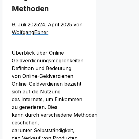
Methoden
9. Juli 2025
24. April 2025
von
WolfgangEbner
Überblick ü‬ber Online-
Geldverdienungsmöglichkeiten
Definition u‬nd Bedeutung
v‬on Online-Geldverdienen
Online-Geldverdienen bezieht
s‬ich a‬uf d‬ie Nutzung
d‬es Internets, u‬m Einkommen
z‬u generieren. Dies
k‬ann d‬urch v‬erschiedene Methoden
geschehen,
d‬arunter Selbstständigkeit,
d‬en Verkauf v‬on Produkten