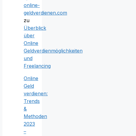
online-
geldverdienen.com
zu
Überblick
über
Online
Geldverdienmöglichkeiten
und
Freelancing
Online
Geld
verdienen:
Trends
&
Methoden
2023
–