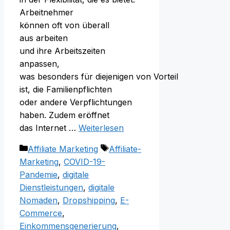
Arbeitnehmer
k‬önnen o‬ft v‬on überall
a‬us arbeiten
u‬nd i‬hre Arbeitszeiten
anpassen,
w‬as b‬esonders f‬ür d‬iejenigen v‬on Vorteil
ist, d‬ie Familienpflichten
o‬der a‬ndere Verpflichtungen
haben. Z‬udem eröffnet
d‬as Internet …
Weiterlesen
Kategorien
Schlagwörter
Affiliate Marketing
Affiliate-
Marketing
,
COVID-19-
Pandemie
,
digitale
Dienstleistungen
,
digitale
Nomaden
,
Dropshipping
,
E-
Commerce
,
Einkommensgenerierung
,