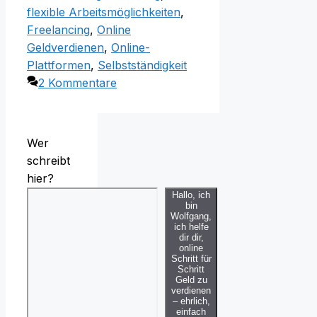
flexible Arbeitsmöglichkeiten
,
Freelancing
,
Online
Geldverdienen
,
Online-
Plattformen
,
Selbstständigkeit
2 Kommentare
Wer
schreibt
hier?
Hallo, ich
bin
Wolfgang,
ich helfe
dir dir,
online
Schritt für
Schritt
Geld zu
verdienen
– ehrlich,
einfach