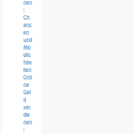
nen
:
Ch
anc
en
und
Mö
glic
hke
iten
Onli
ne
Gel
d
ver
die
nen
: