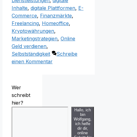
Dienstleistungen
,
digitale
Inhalte
,
digitale Plattformen
,
E-
Commerce
,
Finanzmärkte
,
Freelancing
,
Homeoffice
,
Kryptowährungen
,
Marketingstrategien
,
Online
Geld verdienen
,
Selbstständigkeit
Schreibe
einen Kommentar
Wer
schreibt
hier?
Hallo, ich
bin
Wolfgang,
ich helfe
dir dir,
online