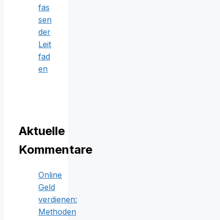
fas
sen
der
Leit
fad
en
Aktuelle
Kommentare
Online
Geld
verdienen:
Methoden