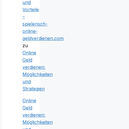
und
Vorteile
–
spielerisch-
online-
geldverdienen.com
zu
Online
Geld
verdienen:
Möglichkeiten
und
Strategien
Online
Geld
verdienen:
Möglichkeiten