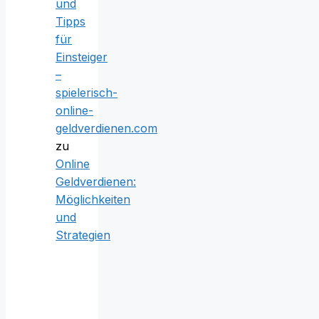
und
Tipps
für
Einsteiger
–
spielerisch-
online-
geldverdienen.com
zu
Online
Geldverdienen:
Möglichkeiten
und
Strategien