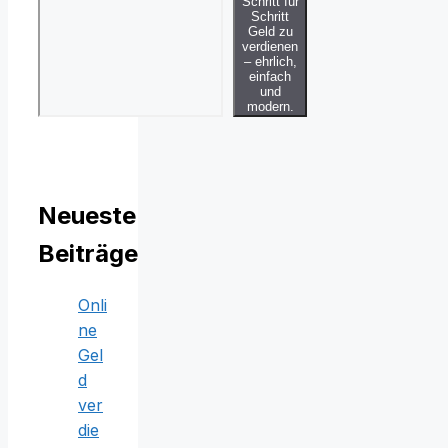
Schritt für
Schritt
Geld zu
verdienen
– ehrlich,
einfach
und
modern.
Neueste
Beiträge
Onli
ne
Gel
d
ver
die