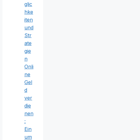
glic
hke
iten
und
Str
ate
gie
n
Onli
ne
Gel
d
ver
die
nen
:
Ein
um