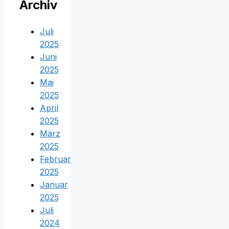
Archiv
Juli
2025
Juni
2025
Mai
2025
April
2025
März
2025
Februar
2025
Januar
2025
Juli
2024