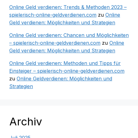
Online Geld verdienen: Trends & Methoden 2023 –
spielerisch-online-geldverdienen.com
zu
Online
Geld verdienen: Möglichkeiten und Strategien
Online Geld verdienen: Chancen und Möglichkeiten
– spielerisch-online-geldverdienen.com
zu
Online
Geld verdienen: Möglichkeiten und Strategien
Online Geld verdienen: Methoden und Tipps für
Einsteiger – spielerisch-online-geldverdienen.com
zu
Online Geldverdienen: Möglichkeiten und
Strategien
Archiv
Juli 2025