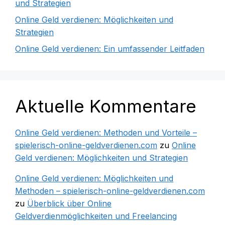
und Strategien
Online Geld verdienen: Möglichkeiten und
Strategien
Online Geld verdienen: Ein umfassender Leitfaden
Aktuelle Kommentare
Online Geld verdienen: Methoden und Vorteile –
spielerisch-online-geldverdienen.com
zu
Online
Geld verdienen: Möglichkeiten und Strategien
Online Geld verdienen: Möglichkeiten und
Methoden – spielerisch-online-geldverdienen.com
zu
Überblick über Online
Geldverdienmöglichkeiten und Freelancing