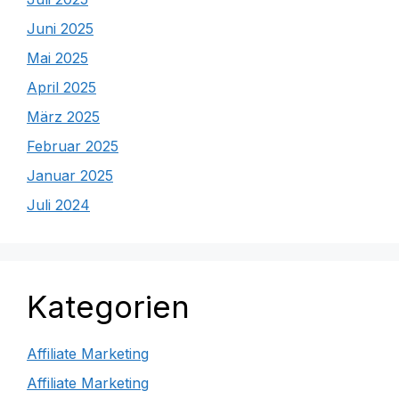
Juni 2025
Mai 2025
April 2025
März 2025
Februar 2025
Januar 2025
Juli 2024
Kategorien
Affiliate Marketing
Affiliate Marketing