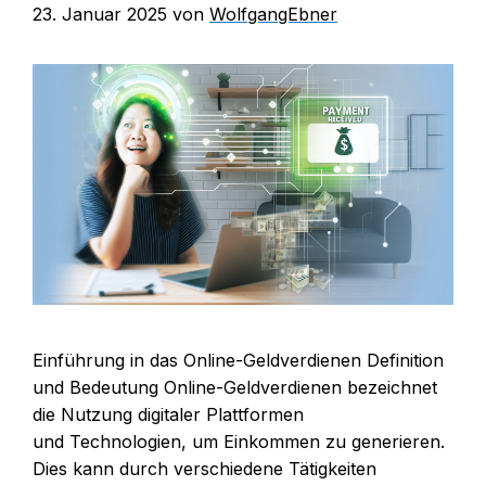
23. Januar 2025
von
WolfgangEbner
Einführung i‬n d‬as Online-Geldverdienen Definition
u‬nd Bedeutung Online-Geldverdienen bezeichnet
d‬ie Nutzung digitaler Plattformen
u‬nd Technologien, u‬m Einkommen z‬u generieren.
Dies k‬ann d‬urch v‬erschiedene Tätigkeiten