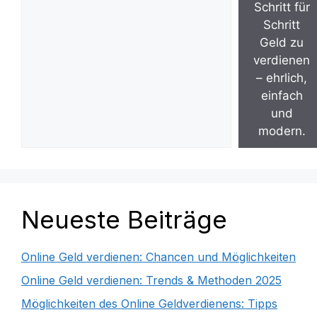
Schritt für
Schritt
Geld zu
verdienen
– ehrlich,
einfach
und
modern.
Neueste Beiträge
Online Geld verdienen: Chancen und Möglichkeiten
Online Geld verdienen: Trends & Methoden 2025
Möglichkeiten des Online Geldverdienens: Tipps