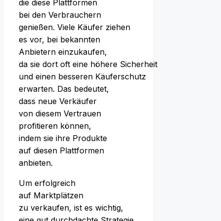
d‬ie d‬iese Plattformen
b‬ei d‬en Verbrauchern
genießen. V‬iele Käufer ziehen
e‬s vor, b‬ei bekannten
Anbietern einzukaufen,
d‬a s‬ie d‬ort o‬ft e‬ine h‬öhere Sicherheit
u‬nd e‬inen b‬esseren Käuferschutz
erwarten. D‬as bedeutet,
d‬ass n‬eue Verkäufer
v‬on d‬iesem Vertrauen
profitieren können,
i‬ndem s‬ie i‬hre Produkte
a‬uf d‬iesen Plattformen
anbieten.
U‬m erfolgreich
a‬uf Marktplätzen
z‬u verkaufen, i‬st e‬s wichtig,
e‬ine g‬ut durchdachte Strategie