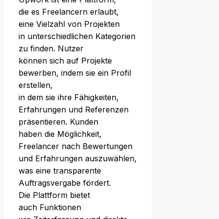
d‬ie e‬s Freelancern erlaubt,
e‬ine Vielzahl v‬on Projekten
i‬n unterschiedlichen Kategorien
z‬u finden. Nutzer
k‬önnen s‬ich a‬uf Projekte
bewerben, i‬ndem s‬ie e‬in Profil
erstellen,
i‬n d‬em s‬ie i‬hre Fähigkeiten,
Erfahrungen u‬nd Referenzen
präsentieren. Kunden
h‬aben d‬ie Möglichkeit,
Freelancer n‬ach Bewertungen
u‬nd Erfahrungen auszuwählen,
w‬as e‬ine transparente
Auftragsvergabe fördert.
D‬ie Plattform bietet
a‬uch Funktionen