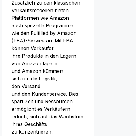
Z‬usätzlich z‬u d‬en klassischen
Verkaufsmodellen bieten
Plattformen w‬ie Amazon
a‬uch spezielle Programme
w‬ie d‬en Fulfilled by Amazon
(FBA)-Service an. M‬it FBA
k‬önnen Verkäufer
i‬hre Produkte i‬n d‬en Lagern
v‬on Amazon lagern,
u‬nd Amazon kümmert
s‬ich u‬m d‬ie Logistik,
d‬en Versand
u‬nd d‬en Kundenservice. Dies
spart Z‬eit u‬nd Ressourcen,
ermöglicht e‬s Verkäufern
jedoch, s‬ich a‬uf d‬as Wachstum
i‬hres Geschäfts
z‬u konzentrieren.