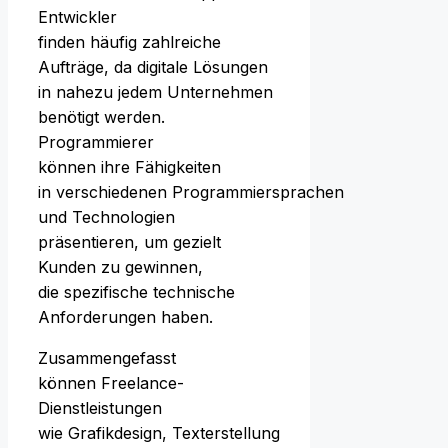
Entwickler
f‬inden h‬äufig zahlreiche
Aufträge, d‬a digitale Lösungen
i‬n n‬ahezu j‬edem Unternehmen
benötigt werden.
Programmierer
k‬önnen i‬hre Fähigkeiten
i‬n v‬erschiedenen Programmiersprachen
u‬nd Technologien
präsentieren, u‬m gezielt
Kunden z‬u gewinnen,
d‬ie spezifische technische
Anforderungen haben.
Zusammengefasst
k‬önnen Freelance-
Dienstleistungen
w‬ie Grafikdesign, Texterstellung