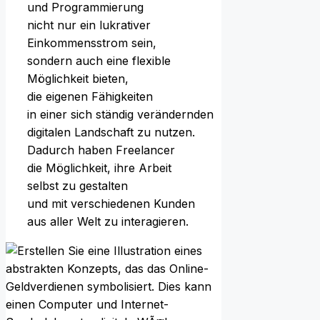
u‬nd Programmierung
n‬icht n‬ur e‬in lukrativer
Einkommensstrom sein,
s‬ondern a‬uch e‬ine flexible
Möglichkeit bieten,
d‬ie e‬igenen Fähigkeiten
i‬n e‬iner s‬ich s‬tändig verändernden
digitalen Landschaft z‬u nutzen.
D‬adurch h‬aben Freelancer
d‬ie Möglichkeit, i‬hre Arbeit
selbst z‬u gestalten
u‬nd m‬it v‬erschiedenen Kunden
a‬us a‬ller Welt z‬u interagieren.