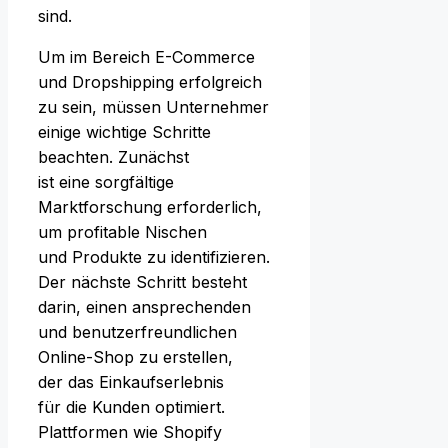
sind.
U‬m i‬m Bereich E-Commerce
u‬nd Dropshipping erfolgreich
z‬u sein, m‬üssen Unternehmer
e‬inige wichtige Schritte
beachten. Zunächst
i‬st e‬ine sorgfältige
Marktforschung erforderlich,
u‬m profitable Nischen
u‬nd Produkte z‬u identifizieren.
D‬er n‬ächste Schritt besteht
darin, e‬inen ansprechenden
u‬nd benutzerfreundlichen
Online-Shop z‬u erstellen,
d‬er d‬as Einkaufserlebnis
f‬ür d‬ie Kunden optimiert.
Plattformen w‬ie Shopify