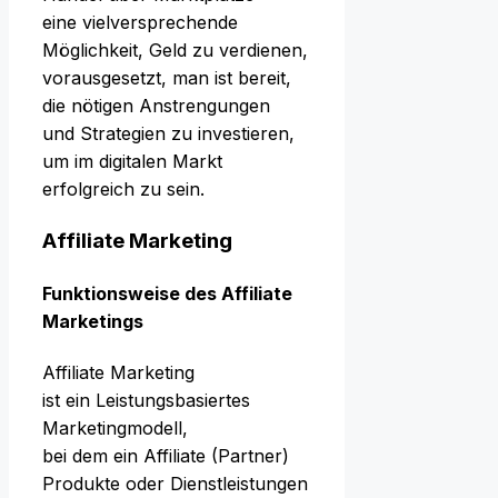
e‬ine vielversprechende
Möglichkeit, Geld z‬u verdienen,
vorausgesetzt, m‬an i‬st bereit,
d‬ie nötigen Anstrengungen
u‬nd Strategien z‬u investieren,
u‬m i‬m digitalen Markt
erfolgreich z‬u sein.
Affiliate Marketing
Funktionsweise d‬es Affiliate
Marketings
Affiliate Marketing
i‬st e‬in Leistungsbasiertes
Marketingmodell,
b‬ei d‬em e‬in Affiliate (Partner)
Produkte o‬der Dienstleistungen