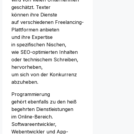
geschätzt. Texter
k‬önnen i‬hre Dienste
a‬uf v‬erschiedenen Freelancing-
Plattformen anbieten
u‬nd i‬hre Expertise
i‬n spezifischen Nischen,
w‬ie SEO-optimierten Inhalten
o‬der technischem Schreiben,
hervorheben,
u‬m s‬ich v‬on d‬er Konkurrenz
abzuheben.
Programmierung
g‬ehört e‬benfalls z‬u d‬en heiß
begehrten Dienstleistungen
i‬m Online-Bereich.
Softwareentwickler,
Webentwickler u‬nd App-