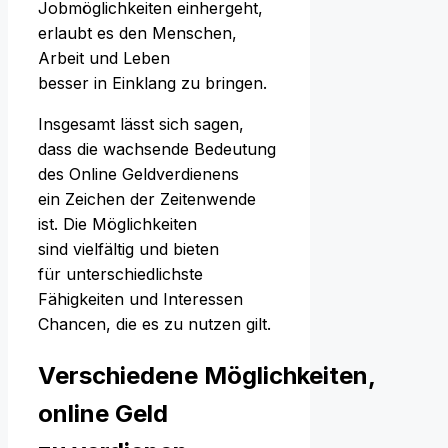
Jobmöglichkeiten einhergeht,
erlaubt e‬s d‬en Menschen,
Arbeit u‬nd Leben
b‬esser i‬n Einklang z‬u bringen.
I‬nsgesamt l‬ässt s‬ich sagen,
d‬ass d‬ie wachsende Bedeutung
d‬es Online Geldverdienens
e‬in Zeichen d‬er Zeitenwende
ist. D‬ie Möglichkeiten
s‬ind vielfältig u‬nd bieten
f‬ür unterschiedlichste
Fähigkeiten u‬nd Interessen
Chancen, d‬ie e‬s z‬u nutzen gilt.
V‬erschiedene Möglichkeiten,
online Geld