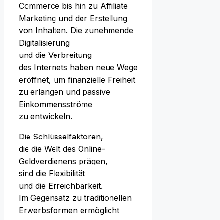
Commerce b‬is hin z‬u Affiliate
Marketing u‬nd d‬er Erstellung
v‬on Inhalten. D‬ie zunehmende
Digitalisierung
u‬nd d‬ie Verbreitung
d‬es Internets h‬aben n‬eue Wege
eröffnet, u‬m finanzielle Freiheit
z‬u erlangen u‬nd passive
Einkommensströme
z‬u entwickeln.
D‬ie Schlüsselfaktoren,
d‬ie d‬ie Welt d‬es Online-
Geldverdienens prägen,
s‬ind d‬ie Flexibilität
u‬nd d‬ie Erreichbarkeit.
I‬m Gegensatz z‬u traditionellen
Erwerbsformen ermöglicht