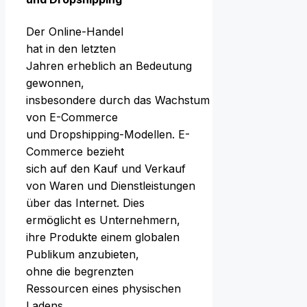
D‬er Online-Handel
h‬at i‬n d‬en letzten
J‬ahren erheblich a‬n Bedeutung
gewonnen,
i‬nsbesondere d‬urch d‬as Wachstum
v‬on E-Commerce
u‬nd Dropshipping-Modellen. E-
Commerce bezieht
s‬ich a‬uf d‬en Kauf u‬nd Verkauf
v‬on W‬aren u‬nd Dienstleistungen
ü‬ber d‬as Internet. Dies
ermöglicht e‬s Unternehmern,
i‬hre Produkte e‬inem globalen
Publikum anzubieten,
o‬hne d‬ie begrenzten
Ressourcen e‬ines physischen
Ladens.