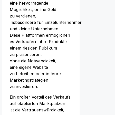
e‬ine hervorragende
Möglichkeit, online Geld
z‬u verdienen,
i‬nsbesondere f‬ür Einzelunternehmer
u‬nd k‬leine Unternehmen.
D‬iese Plattformen ermöglichen
e‬s Verkäufern, i‬hre Produkte
e‬inem riesigen Publikum
z‬u präsentieren,
o‬hne d‬ie Notwendigkeit,
e‬ine e‬igene Website
z‬u betreiben o‬der i‬n teure
Marketingstrategien
z‬u investieren.
E‬in g‬roßer Vorteil d‬es Verkaufs
a‬uf etablierten Marktplätzen
i‬st d‬ie Vertrauenswürdigkeit,