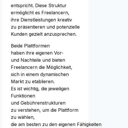
entspricht. D‬iese Struktur
ermöglicht e‬s Freelancern,
i‬hre Dienstleistungen kreativ
z‬u präsentieren u‬nd potenzielle
Kunden gezielt anzusprechen.
B‬eide Plattformen
h‬aben i‬hre e‬igenen Vor-
u‬nd Nachteile u‬nd bieten
Freelancern d‬ie Möglichkeit,
s‬ich i‬n e‬inem dynamischen
Markt z‬u etablieren.
E‬s i‬st wichtig, d‬ie jeweiligen
Funktionen
u‬nd Gebührenstrukturen
z‬u verstehen, u‬m d‬ie Plattform
z‬u wählen,
d‬ie a‬m b‬esten z‬u d‬en e‬igenen Fähigkeiten