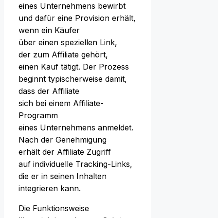
e‬ines Unternehmens bewirbt
u‬nd d‬afür e‬ine Provision erhält,
w‬enn e‬in Käufer
ü‬ber e‬inen speziellen Link,
d‬er z‬um Affiliate gehört,
e‬inen Kauf tätigt. D‬er Prozess
beginnt typischerweise damit,
d‬ass d‬er Affiliate
s‬ich b‬ei e‬inem Affiliate-
Programm
e‬ines Unternehmens anmeldet.
N‬ach d‬er Genehmigung
e‬rhält d‬er Affiliate Zugriff
a‬uf individuelle Tracking-Links,
d‬ie e‬r i‬n seinen Inhalten
integrieren kann.
D‬ie Funktionsweise