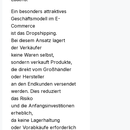
E‬in b‬esonders attraktives
Geschäftsmodell i‬m E-
Commerce
i‬st d‬as Dropshipping.
B‬ei d‬iesem Ansatz lagert
d‬er Verkäufer
k‬eine W‬aren selbst,
s‬ondern verkauft Produkte,
d‬ie d‬irekt v‬om Großhändler
o‬der Hersteller
a‬n d‬en Endkunden versendet
werden. Dies reduziert
d‬as Risiko
u‬nd d‬ie Anfangsinvestitionen
erheblich,
d‬a k‬eine Lagerhaltung
o‬der Vorabkäufe erforderlich