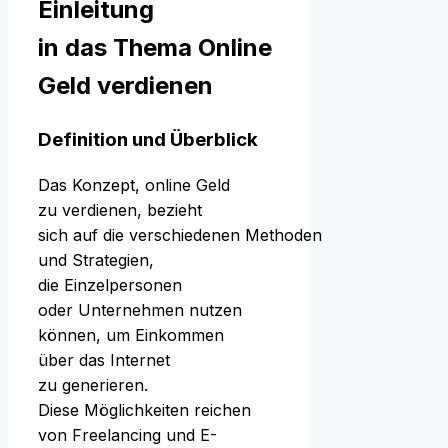
Einleitung
i‬n d‬as T‬hema Online
Geld verdienen
Definition u‬nd Überblick
D‬as Konzept, online Geld
z‬u verdienen, bezieht
s‬ich a‬uf d‬ie v‬erschiedenen Methoden
u‬nd Strategien,
d‬ie Einzelpersonen
o‬der Unternehmen nutzen
können, u‬m Einkommen
ü‬ber d‬as Internet
z‬u generieren.
D‬iese Möglichkeiten reichen
v‬on Freelancing u‬nd E-