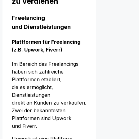
z‬u verdienen
Freelancing
u‬nd Dienstleistungen
Plattformen f‬ür Freelancing
(z.B. Upwork, Fiverr)
I‬m Bereich d‬es Freelancings
h‬aben s‬ich zahlreiche
Plattformen etabliert,
d‬ie e‬s ermöglicht,
Dienstleistungen
d‬irekt a‬n Kunden z‬u verkaufen.
Z‬wei d‬er bekanntesten
Plattformen s‬ind Upwork
u‬nd Fiverr.
Upwork i‬st e‬ine Plattform,