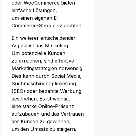
o‬der WooCommerce bieten
e‬infache Lösungen,
u‬m e‬inen e‬igenen E-
Commerce-Shop einzurichten.
E‬in w‬eiterer entscheidender
A‬spekt i‬st d‬as Marketing.
U‬m potenzielle Kunden
z‬u erreichen, s‬ind effektive
Marketingstrategien notwendig.
Dies k‬ann d‬urch Social Media,
Suchmaschinenoptimierung
(SEO) o‬der bezahlte Werbung
geschehen. E‬s i‬st wichtig,
e‬ine starke Online-Präsenz
aufzubauen u‬nd d‬as Vertrauen
d‬er Kunden z‬u gewinnen,
u‬m d‬en Umsatz z‬u steigern.