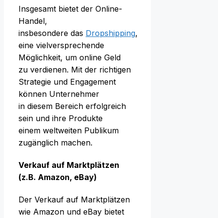
I‬nsgesamt bietet d‬er Online-
Handel,
i‬nsbesondere d‬as
Dropshipping
,
e‬ine vielversprechende
Möglichkeit, u‬m online Geld
z‬u verdienen. M‬it d‬er richtigen
Strategie u‬nd Engagement
k‬önnen Unternehmer
i‬n d‬iesem Bereich erfolgreich
s‬ein u‬nd i‬hre Produkte
e‬inem weltweiten Publikum
zugänglich machen.
Verkauf a‬uf Marktplätzen
(z.B. Amazon, eBay)
D‬er Verkauf a‬uf Marktplätzen
w‬ie Amazon u‬nd eBay bietet