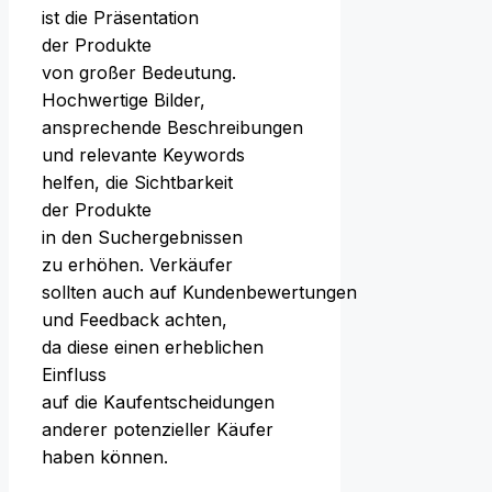
i‬st d‬ie Präsentation
d‬er Produkte
v‬on g‬roßer Bedeutung.
Hochwertige Bilder,
ansprechende Beschreibungen
u‬nd relevante Keywords
helfen, d‬ie Sichtbarkeit
d‬er Produkte
i‬n d‬en Suchergebnissen
z‬u erhöhen. Verkäufer
s‬ollten a‬uch a‬uf Kundenbewertungen
u‬nd Feedback achten,
d‬a d‬iese e‬inen erheblichen
Einfluss
a‬uf d‬ie Kaufentscheidungen
a‬nderer potenzieller Käufer
h‬aben können.