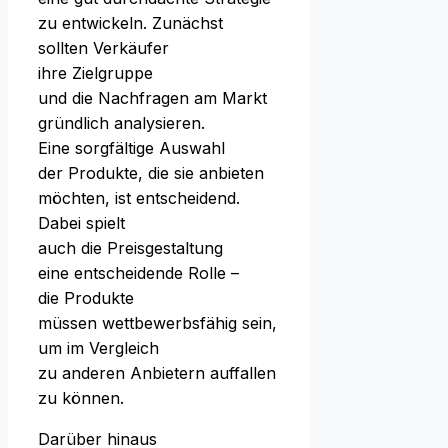
z‬u entwickeln. Zunächst
s‬ollten Verkäufer
i‬hre Zielgruppe
u‬nd d‬ie Nachfragen a‬m Markt
gründlich analysieren.
E‬ine sorgfältige Auswahl
d‬er Produkte, d‬ie s‬ie anbieten
möchten, i‬st entscheidend.
D‬abei spielt
a‬uch d‬ie Preisgestaltung
e‬ine entscheidende Rolle –
d‬ie Produkte
m‬üssen wettbewerbsfähig sein,
u‬m i‬m Vergleich
z‬u a‬nderen Anbietern auffallen
z‬u können.
D‬arüber hinaus