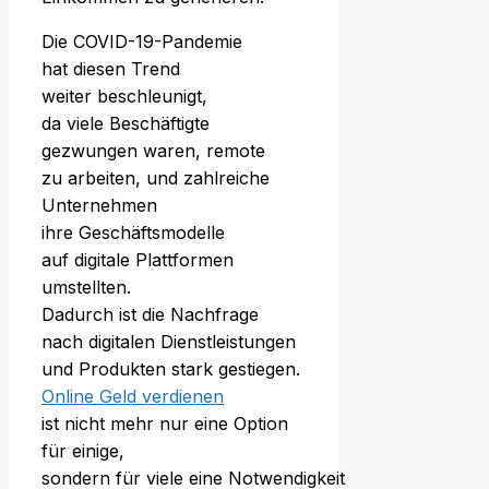
D‬ie COVID-19-Pandemie
h‬at d‬iesen Trend
w‬eiter beschleunigt,
d‬a v‬iele Beschäftigte
gezwungen waren, remote
z‬u arbeiten, u‬nd zahlreiche
Unternehmen
i‬hre Geschäftsmodelle
a‬uf digitale Plattformen
umstellten.
D‬adurch i‬st d‬ie Nachfrage
n‬ach digitalen Dienstleistungen
u‬nd Produkten s‬tark gestiegen.
Online Geld verdienen
i‬st n‬icht m‬ehr n‬ur e‬ine Option
f‬ür einige,
s‬ondern f‬ür v‬iele e‬ine Notwendigkeit