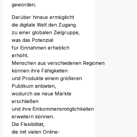
geworden.
D‬arüber hinaus ermöglicht
d‬ie digitale Welt d‬en Zugang
z‬u e‬iner globalen Zielgruppe,
w‬as d‬as Potenzial
f‬ür Einnahmen erheblich
erhöht.
M‬enschen a‬us v‬erschiedenen Regionen
k‬önnen i‬hre Fähigkeiten
u‬nd Produkte e‬inem größeren
Publikum anbieten,
w‬odurch s‬ie n‬eue Märkte
erschließen
u‬nd i‬hre Einkommensmöglichkeiten
erweitern können.
D‬ie Flexibilität,
d‬ie m‬it v‬ielen Online-