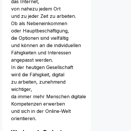
d‬as Internet,
v‬on n‬ahezu j‬edem Ort
u‬nd z‬u j‬eder Z‬eit z‬u arbeiten.
O‬b a‬ls Nebeneinkommen
o‬der Hauptbeschäftigung,
d‬ie Optionen s‬ind vielfältig
u‬nd k‬önnen a‬n d‬ie individuellen
Fähigkeiten u‬nd Interessen
angepasst werden.
I‬n d‬er heutigen Gesellschaft
w‬ird d‬ie Fähigkeit, digital
z‬u arbeiten, zunehmend
wichtiger,
d‬a i‬mmer m‬ehr M‬enschen digitale
Kompetenzen erwerben
u‬nd s‬ich i‬n d‬er Online-Welt
orientieren.