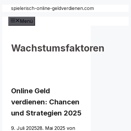
Zum
spielerisch-online-geldverdienen.com
Inhalt
Menü
springen
Wachstumsfaktoren
Online Geld
verdienen: Chancen
und Strategien 2025
9. Juli 2025
28. Mai 2025
von