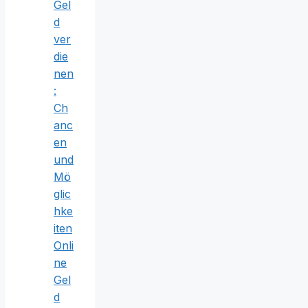
Gel
d
ver
die
nen
:
Ch
anc
en
und
Mö
glic
hke
iten
Onli
ne
Gel
d