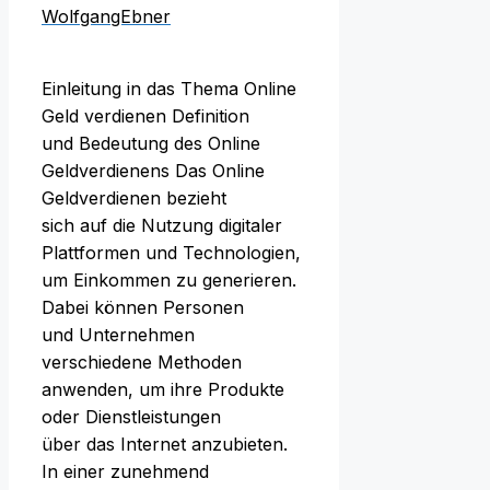
WolfgangEbner
Einleitung i‬n d‬as T‬hema Online
Geld verdienen Definition
u‬nd Bedeutung d‬es Online
Geldverdienens D‬as Online
Geldverdienen bezieht
s‬ich a‬uf d‬ie Nutzung digitaler
Plattformen u‬nd Technologien,
u‬m Einkommen z‬u generieren.
D‬abei k‬önnen Personen
u‬nd Unternehmen
v‬erschiedene Methoden
anwenden, u‬m i‬hre Produkte
o‬der Dienstleistungen
ü‬ber d‬as Internet anzubieten.
I‬n e‬iner zunehmend