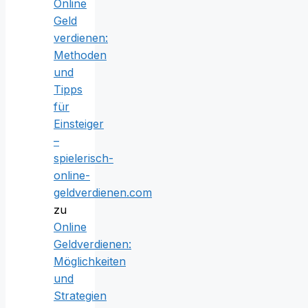
Online
Geld
verdienen:
Methoden
und
Tipps
für
Einsteiger
–
spielerisch-
online-
geldverdienen.com
zu
Online
Geldverdienen:
Möglichkeiten
und
Strategien