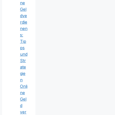
ne
Gel
dve
rdie
nen
s:
Tip
ps
und
Str
ate
gie
n
Onli
ne
Gel
d
ver