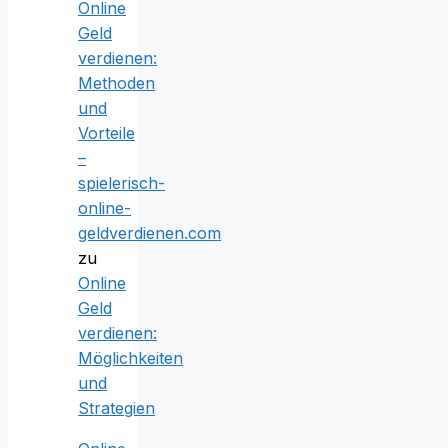
Online
Geld
verdienen:
Methoden
und
Vorteile
–
spielerisch-
online-
geldverdienen.com
zu
Online
Geld
verdienen:
Möglichkeiten
und
Strategien