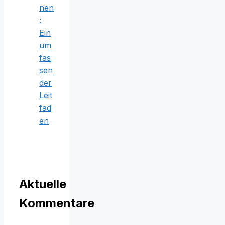
nen
:
Ein
um
fas
sen
der
Leit
fad
en
Aktuelle
Kommentare