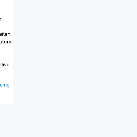
e-
eiten,
eutung
ative
cing
,