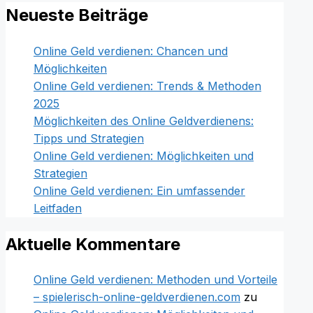
Neueste Beiträge
Online Geld verdienen: Chancen und
Möglichkeiten
Online Geld verdienen: Trends & Methoden
2025
Möglichkeiten des Online Geldverdienens:
Tipps und Strategien
Online Geld verdienen: Möglichkeiten und
Strategien
Online Geld verdienen: Ein umfassender
Leitfaden
Aktuelle Kommentare
Online Geld verdienen: Methoden und Vorteile
– spielerisch-online-geldverdienen.com
zu