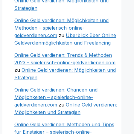
Online Geld verdienen: Möglichkeiten und
Strategien
Online Geld verdienen: Möglichkeiten und
Methoden – spielerisch-online-
geldverdienen.com
zu
Überblick über Online
Geldverdienmöglichkeiten und Freelancing
Online Geld verdienen: Trends & Methoden
2023 – spielerisch-online-geldverdienen.com
zu
Online Geld verdienen: Möglichkeiten und
Strategien
Online Geld verdienen: Chancen und
Möglichkeiten – spielerisch-online-
geldverdienen.com
zu
Online Geld verdienen:
Möglichkeiten und Strategien
Online Geld verdienen: Methoden und Tipps
für Einsteiger – spielerisch-online-