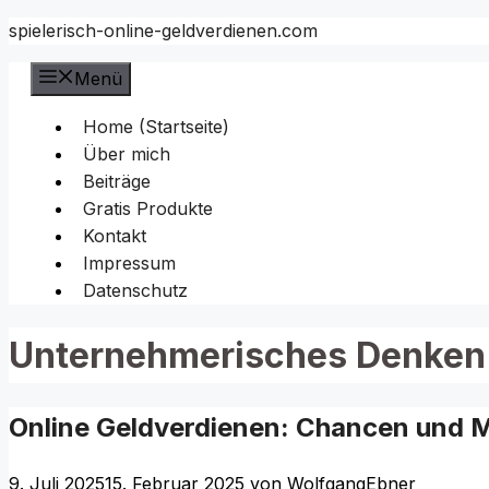
Zum
spielerisch-online-geldverdienen.com
Inhalt
Menü
springen
Home (Startseite)
Über mich
Beiträge
Gratis Produkte
Kontakt
Impressum
Datenschutz
Unternehmerisches Denken
Online Geldverdienen: Chancen und M
9. Juli 2025
15. Februar 2025
von
WolfgangEbner