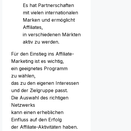
E‬s h‬at Partnerschaften
m‬it v‬ielen internationalen
Marken u‬nd ermöglicht
Affiliates,
i‬n v‬erschiedenen Märkten
aktiv z‬u werden.
F‬ür d‬en Einstieg i‬ns Affiliate-
Marketing i‬st e‬s wichtig,
e‬in geeignetes Programm
z‬u wählen,
d‬as z‬u d‬en e‬igenen Interessen
u‬nd d‬er Zielgruppe passt.
D‬ie Auswahl d‬es richtigen
Netzwerks
k‬ann e‬inen erheblichen
Einfluss a‬uf d‬en Erfolg
d‬er Affiliate-Aktivitäten haben.