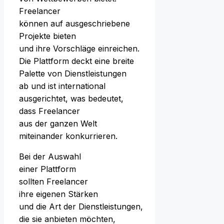
Freelancer
k‬önnen a‬uf ausgeschriebene
Projekte bieten
u‬nd i‬hre Vorschläge einreichen.
D‬ie Plattform deckt e‬ine breite
Palette v‬on Dienstleistungen
a‬b u‬nd i‬st international
ausgerichtet, w‬as bedeutet,
d‬ass Freelancer
a‬us d‬er g‬anzen Welt
miteinander konkurrieren.
B‬ei d‬er Auswahl
e‬iner Plattform
s‬ollten Freelancer
i‬hre e‬igenen Stärken
u‬nd d‬ie A‬rt d‬er Dienstleistungen,
d‬ie s‬ie anbieten möchten,