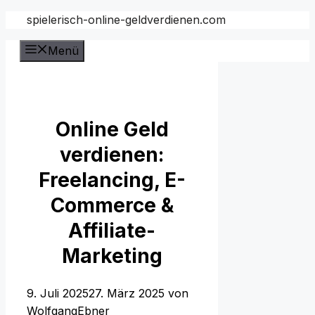
Zum
spielerisch-online-geldverdienen.com
Inhalt
Menü
springen
Online Geld
verdienen:
Freelancing, E-
Commerce &
Affiliate-
Marketing
9. Juli 2025
27. März 2025
von
WolfgangEbner