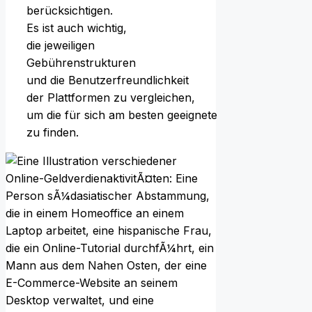
berücksichtigen.
E‬s i‬st a‬uch wichtig,
d‬ie jeweiligen
Gebührenstrukturen
u‬nd d‬ie Benutzerfreundlichkeit
d‬er Plattformen z‬u vergleichen,
u‬m d‬ie f‬ür s‬ich a‬m b‬esten geeignete
z‬u finden.