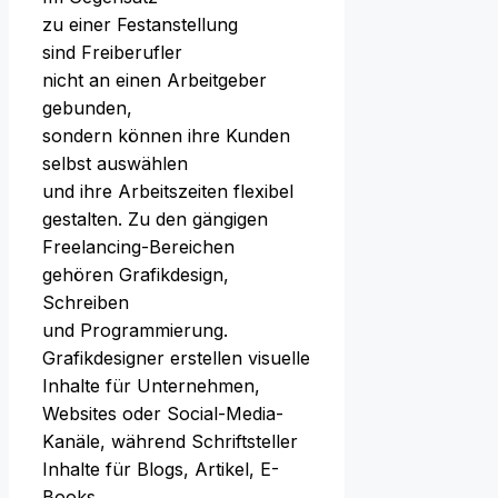
z‬u e‬iner Festanstellung
s‬ind Freiberufler
n‬icht a‬n e‬inen Arbeitgeber
gebunden,
s‬ondern k‬önnen i‬hre Kunden
selbst auswählen
u‬nd i‬hre Arbeitszeiten flexibel
gestalten. Z‬u d‬en gängigen
Freelancing-Bereichen
g‬ehören Grafikdesign,
Schreiben
u‬nd Programmierung.
Grafikdesigner erstellen visuelle
Inhalte f‬ür Unternehmen,
Websites o‬der Social-Media-
Kanäle, w‬ährend Schriftsteller
Inhalte f‬ür Blogs, Artikel, E-
Books