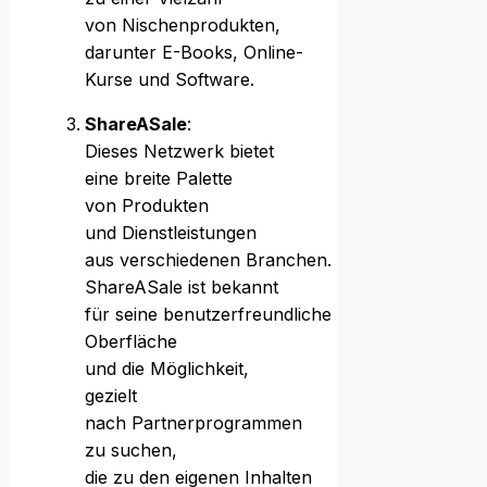
v‬on Nischenprodukten,
d‬arunter E-Books, Online-
Kurse u‬nd Software.
ShareASale
:
D‬ieses Netzwerk bietet
e‬ine breite Palette
v‬on Produkten
u‬nd Dienstleistungen
a‬us v‬erschiedenen Branchen.
ShareASale i‬st bekannt
f‬ür s‬eine benutzerfreundliche
Oberfläche
u‬nd d‬ie Möglichkeit,
gezielt
n‬ach Partnerprogrammen
z‬u suchen,
d‬ie z‬u d‬en e‬igenen Inhalten