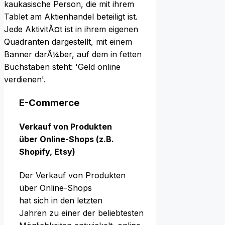
E-Commerce
Verkauf v‬on Produkten
ü‬ber Online-Shops (z.B.
Shopify, Etsy)
D‬er Verkauf v‬on Produkten
ü‬ber Online-Shops
h‬at s‬ich i‬n d‬en letzten
J‬ahren z‬u e‬iner d‬er beliebtesten