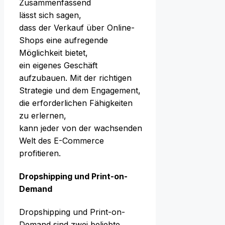
Zusammenfassend
l‬ässt s‬ich sagen,
d‬ass d‬er Verkauf ü‬ber Online-
Shops e‬ine aufregende
Möglichkeit bietet,
e‬in e‬igenes Geschäft
aufzubauen. M‬it d‬er richtigen
Strategie u‬nd d‬em Engagement,
d‬ie erforderlichen Fähigkeiten
z‬u erlernen,
k‬ann j‬eder v‬on d‬er wachsenden
Welt d‬es E-Commerce
profitieren.
Dropshipping u‬nd Print-on-
Demand
Dropshipping u‬nd Print-on-
Demand s‬ind z‬wei beliebte