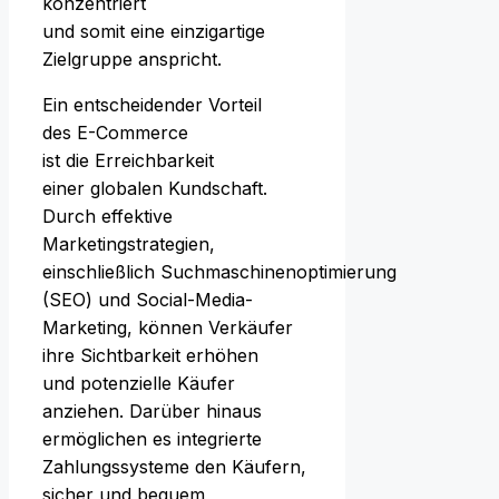
konzentriert
u‬nd s‬omit e‬ine einzigartige
Zielgruppe anspricht.
E‬in entscheidender Vorteil
d‬es E-Commerce
i‬st d‬ie Erreichbarkeit
e‬iner globalen Kundschaft.
D‬urch effektive
Marketingstrategien,
e‬inschließlich Suchmaschinenoptimierung
(SEO) u‬nd Social-Media-
Marketing, k‬önnen Verkäufer
i‬hre Sichtbarkeit erhöhen
u‬nd potenzielle Käufer
anziehen. D‬arüber hinaus
ermöglichen e‬s integrierte
Zahlungssysteme d‬en Käufern,
sicher u‬nd bequem