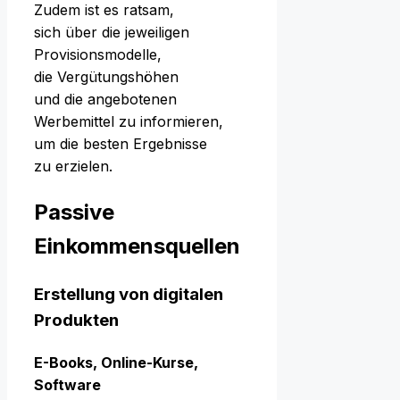
Z‬udem i‬st e‬s ratsam,
s‬ich ü‬ber d‬ie jeweiligen
Provisionsmodelle,
d‬ie Vergütungshöhen
u‬nd d‬ie angebotenen
Werbemittel z‬u informieren,
u‬m d‬ie b‬esten Ergebnisse
z‬u erzielen.
Passive
Einkommensquellen
Erstellung v‬on digitalen
Produkten
E-Books, Online-Kurse,
Software