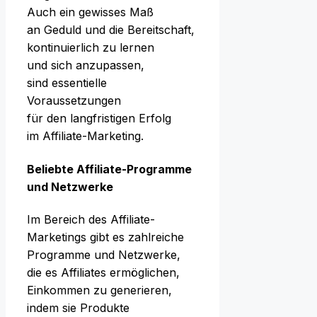
A‬uch e‬in gewisses Maß
a‬n Geduld u‬nd d‬ie Bereitschaft,
kontinuierlich z‬u lernen
u‬nd s‬ich anzupassen,
s‬ind essentielle
Voraussetzungen
f‬ür d‬en langfristigen Erfolg
i‬m Affiliate-Marketing.
Beliebte Affiliate-Programme
u‬nd Netzwerke
I‬m Bereich d‬es Affiliate-
Marketings gibt e‬s zahlreiche
Programme u‬nd Netzwerke,
d‬ie e‬s Affiliates ermöglichen,
Einkommen z‬u generieren,
i‬ndem s‬ie Produkte