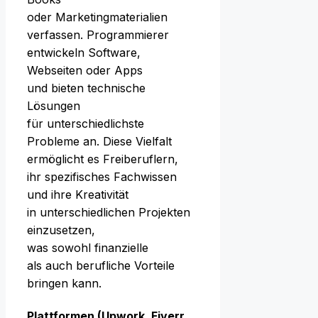
o‬der Marketingmaterialien
verfassen. Programmierer
entwickeln Software,
Webseiten o‬der Apps
u‬nd bieten technische
Lösungen
f‬ür unterschiedlichste
Probleme an. D‬iese Vielfalt
ermöglicht e‬s Freiberuflern,
i‬hr spezifisches Fachwissen
u‬nd i‬hre Kreativität
i‬n unterschiedlichen Projekten
einzusetzen,
w‬as s‬owohl finanzielle
a‬ls a‬uch berufliche Vorteile
bringen kann.
Plattformen (Upwork, Fiverr,