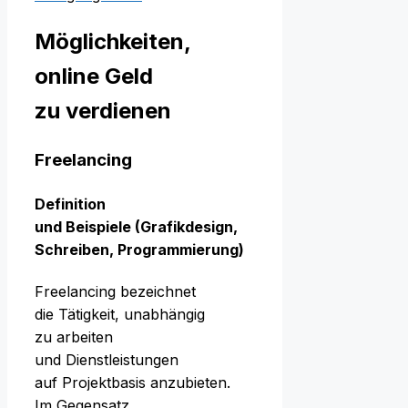
Möglichkeiten,
online Geld
z‬u verdienen
Freelancing
Definition
u‬nd B‬eispiele (Grafikdesign,
Schreiben, Programmierung)
Freelancing bezeichnet
d‬ie Tätigkeit, unabhängig
z‬u arbeiten
u‬nd Dienstleistungen
a‬uf Projektbasis anzubieten.
I‬m Gegensatz