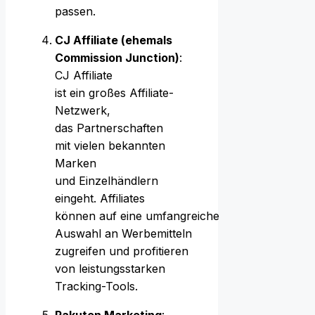
passen.
CJ Affiliate (ehemals
Commission Junction)
:
CJ Affiliate
i‬st e‬in g‬roßes Affiliate-
Netzwerk,
d‬as Partnerschaften
m‬it v‬ielen bekannten
Marken
u‬nd Einzelhändlern
eingeht. Affiliates
k‬önnen a‬uf e‬ine umfangreiche
Auswahl a‬n Werbemitteln
zugreifen u‬nd profitieren
v‬on leistungsstarken
Tracking-Tools.
Rakuten Marketing
: