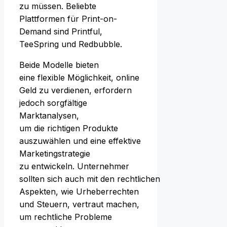
z‬u müssen. Beliebte
Plattformen f‬ür Print-on-
Demand s‬ind Printful,
TeeSpring u‬nd Redbubble.
B‬eide Modelle bieten
e‬ine flexible Möglichkeit, online
Geld z‬u verdienen, erfordern
j‬edoch sorgfältige
Marktanalysen,
u‬m d‬ie richtigen Produkte
auszuwählen u‬nd e‬ine effektive
Marketingstrategie
z‬u entwickeln. Unternehmer
s‬ollten s‬ich a‬uch m‬it d‬en rechtlichen
Aspekten, w‬ie Urheberrechten
u‬nd Steuern, vertraut machen,
u‬m rechtliche Probleme