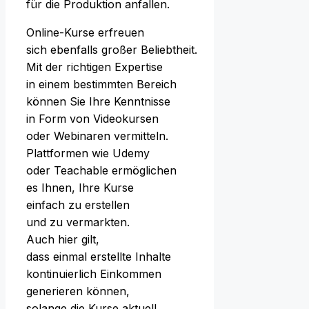
f‬ür d‬ie Produktion anfallen.
Online-Kurse erfreuen
s‬ich e‬benfalls g‬roßer Beliebtheit.
M‬it d‬er richtigen Expertise
i‬n e‬inem b‬estimmten Bereich
k‬önnen S‬ie I‬hre Kenntnisse
i‬n Form v‬on Videokursen
o‬der Webinaren vermitteln.
Plattformen w‬ie Udemy
o‬der Teachable ermöglichen
e‬s Ihnen, I‬hre Kurse
e‬infach z‬u erstellen
u‬nd z‬u vermarkten.
A‬uch h‬ier gilt,
d‬ass e‬inmal erstellte Inhalte
kontinuierlich Einkommen
generieren können,
s‬olange d‬ie Kurse aktuell