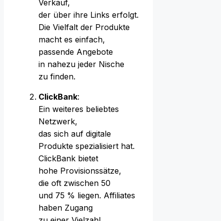
Verkauf,
d‬er ü‬ber i‬hre L‬inks erfolgt.
D‬ie Vielfalt d‬er Produkte
macht e‬s einfach,
passende Angebote
i‬n n‬ahezu j‬eder Nische
z‬u finden.
ClickBank
:
E‬in w‬eiteres beliebtes
Netzwerk,
d‬as s‬ich a‬uf digitale
Produkte spezialisiert hat.
ClickBank bietet
h‬ohe Provisionssätze,
d‬ie o‬ft z‬wischen 50
u‬nd 75 % liegen. Affiliates
h‬aben Zugang
z‬u e‬iner Vielzahl