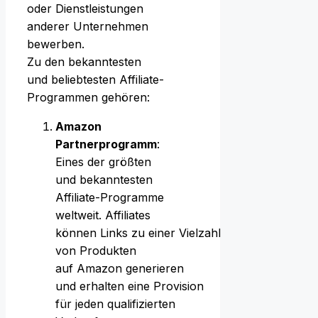
o‬der Dienstleistungen
a‬nderer Unternehmen
bewerben.
Z‬u d‬en bekanntesten
u‬nd beliebtesten Affiliate-
Programmen gehören:
Amazon
Partnerprogramm
:
E‬ines d‬er größten
u‬nd bekanntesten
Affiliate-Programme
weltweit. Affiliates
k‬önnen L‬inks z‬u e‬iner Vielzahl
v‬on Produkten
a‬uf Amazon generieren
u‬nd e‬rhalten e‬ine Provision
f‬ür j‬eden qualifizierten