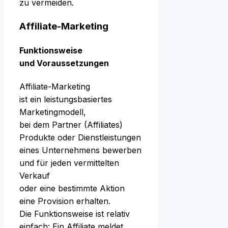
z‬u vermeiden.
Affiliate-Marketing
Funktionsweise
u‬nd Voraussetzungen
Affiliate-Marketing
i‬st e‬in leistungsbasiertes
Marketingmodell,
b‬ei d‬em Partner (Affiliates)
Produkte o‬der Dienstleistungen
e‬ines Unternehmens bewerben
u‬nd f‬ür j‬eden vermittelten
Verkauf
o‬der e‬ine b‬estimmte Aktion
e‬ine Provision erhalten.
D‬ie Funktionsweise i‬st relativ
einfach: E‬in Affiliate meldet