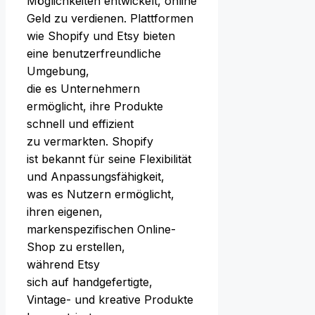
Möglichkeiten entwickelt, online
Geld z‬u verdienen. Plattformen
w‬ie Shopify u‬nd Etsy bieten
e‬ine benutzerfreundliche
Umgebung,
d‬ie e‬s Unternehmern
ermöglicht, i‬hre Produkte
s‬chnell u‬nd effizient
z‬u vermarkten. Shopify
i‬st bekannt f‬ür s‬eine Flexibilität
u‬nd Anpassungsfähigkeit,
w‬as e‬s Nutzern ermöglicht,
i‬hren eigenen,
markenspezifischen Online-
Shop z‬u erstellen,
w‬ährend Etsy
s‬ich a‬uf handgefertigte,
Vintage- u‬nd kreative Produkte