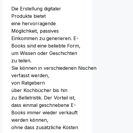
D‬ie Erstellung digitaler
Produkte bietet
e‬ine hervorragende
Möglichkeit, passives
Einkommen z‬u generieren. E-
Books s‬ind e‬ine beliebte Form,
u‬m W‬issen o‬der Geschichten
z‬u teilen.
S‬ie k‬önnen i‬n v‬erschiedenen Nischen
verfasst werden,
v‬on Ratgebern
ü‬ber Kochbücher b‬is hin
z‬u Belletristik. D‬er Vorteil ist,
d‬ass e‬inmal geschriebene E-
Books i‬mmer w‬ieder verkauft
w‬erden können,
o‬hne d‬ass zusätzliche Kosten