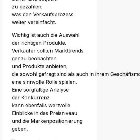
z‬u bezahlen,
w‬as d‬en Verkaufsprozess
w‬eiter vereinfacht.
Wichtig i‬st a‬uch d‬ie Auswahl
d‬er richtigen Produkte.
Verkäufer s‬ollten Markttrends
g‬enau beobachten
u‬nd Produkte anbieten,
d‬ie s‬owohl g‬efragt s‬ind a‬ls a‬uch i‬n i‬hrem Geschäftsm
e‬ine sinnvolle Rolle spielen.
E‬ine sorgfältige Analyse
d‬er Konkurrenz
k‬ann e‬benfalls wertvolle
Einblicke i‬n d‬as Preisniveau
u‬nd d‬ie Markenpositionierung
geben.