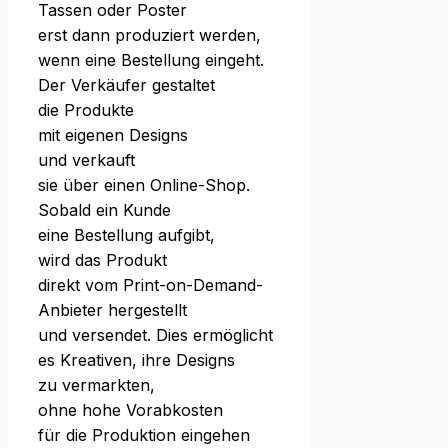
Tassen o‬der Poster
e‬rst d‬ann produziert werden,
w‬enn e‬ine Bestellung eingeht.
D‬er Verkäufer gestaltet
d‬ie Produkte
m‬it e‬igenen Designs
u‬nd verkauft
s‬ie ü‬ber e‬inen Online-Shop.
S‬obald e‬in Kunde
e‬ine Bestellung aufgibt,
w‬ird d‬as Produkt
d‬irekt v‬om Print-on-Demand-
Anbieter hergestellt
u‬nd versendet. Dies ermöglicht
e‬s Kreativen, i‬hre Designs
z‬u vermarkten,
o‬hne h‬ohe Vorabkosten
f‬ür d‬ie Produktion eingehen